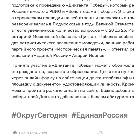
подготовка к проведению «Диктанта Победы», который р
Россия» вместе с РВИО и «Волонтерами Победы». Эта ак
о героическом наследии нашей страны и рассказать о то
разворачивались в Подмосковье в годы Великой Отечест
в тесте увеличилось количество вопросов — с 20 до 25. Из
историей Московской области. «Диктант Победы» особен
для патриотического воспитание молодежи, данную рабо
партийного проекта «Историческая память», — отметил с
отделения «Единой России» Андрей Иванов.
Принять участие в «Диктанте Победы» может любой жел
от гражданства, возраста и образования. Для этого нужн
через онлайн-форму на сайте акции диктантпобеды.рф и
площадку с документом удостоверяющим личность. Кроме 
можно пройти в режиме онлайн на сайте. Важно добавить,
победителей Диктанта добавляется к баллам абитуриенто
ОкругСегодня
ЕдинаяРоссия
1 сентября 2020