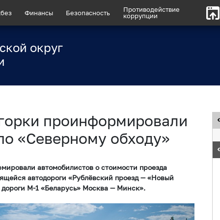
Противодействие
без
Финансы
Безопасность
коррупции
ской округ
и
хгорки проинформировали
 по «Северному обходу»
рмировали автомобилистов о стоимости проезда
оящейся автодороги «Рублёвский проезд — «Новый
дороги М-1 «Беларусь» Москва — Минск».