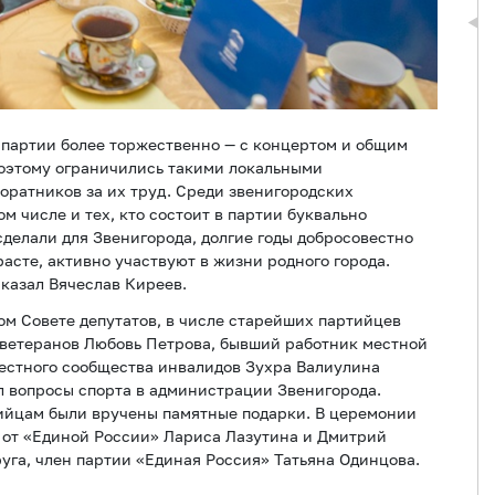
 партии более торжественно — с концертом и общим
Поэтому ограничились такими локальными
оратников за их труд. Среди звенигородских
м числе и тех, кто состоит в партии буквально
сделали для Звенигорода, долгие годы добросовестно
расте, активно участвуют в жизни родного города.
сказал Вячеслав Киреев.
м Совете депутатов, в числе старейших партийцев
 ветеранов Любовь Петрова, бывший работник местной
местного сообщества инвалидов Зухра Валиулина
л вопросы спорта в администрации Звенигорода.
ийцам были вручены памятные подарки. В церемонии
 от «Единой России» Лариса Лазутина и Дмитрий
руга, член партии «Единая Россия» Татьяна Одинцова.