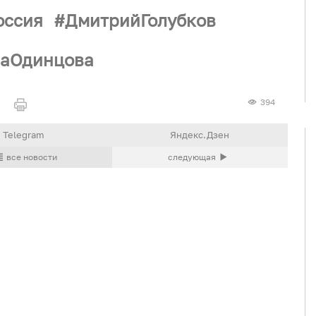
оссия
ДмитрийГолубков
наОдинцова
394