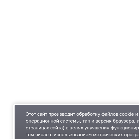
Этот сайт производит обработку
файлов cookie
и 
операционной системы, тип и версия браузера, 
страницах сайта) в целях улучшения функционир
Одинцовский городской округ Московской
К
том числе с использованием метрических програ
области
К