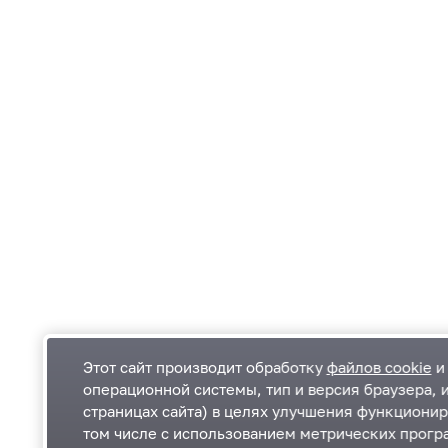
Этот сайт производит обработку
файлов cookie
и 
операционной системы, тип и версия браузера, 
страницах сайта) в целях улучшения функционир
Одинцовский городской округ Московской
К
том числе с использованием метрических програ
области
К