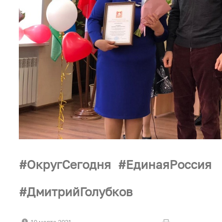
ОкругСегодня
ЕдинаяРоссия
ДмитрийГолубков
10 марта 2021