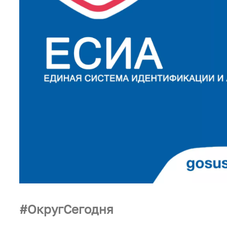
ОкругСегодня