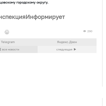
овскому городскому округу.
инспекцияИнформирует
290