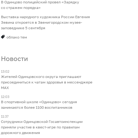
В Одинцово полицейский провел «Зарядку
со стражем порядка»
Выставка народного художника России Евгения
Зевина откроется в Звенигородском музее-
заповеднике 5 сентября
облако тем
Новости
13:02
Жителей Одинцовского округа приглашают
присоединиться к чатам здоровья в мессенджере
МАХ
12:03
В спортивной школе «Одинцово» сегодня
занимаются более 1100 воспитанников
11:37
Сотрудники Одинцовской Госавтоинспекции
приняли участие в квест-игре по правилам
дорожного движения