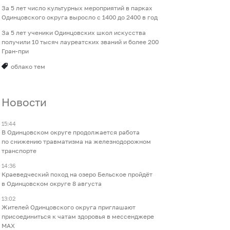
За 5 лет число культурных мероприятий в парках
Одинцовского округа выросло с 1400 до 2400 в год
За 5 лет ученики Одинцовских школ искусства
получили 10 тысяч лауреатских званий и более 200
Гран-при
облако тем
Новости
15:44
В Одинцовском округе продолжается работа
по снижению травматизма на железнодорожном
транспорте
14:36
Краеведческий поход на озеро Бельское пройдёт
в Одинцовском округе 8 августа
13:02
Жителей Одинцовского округа приглашают
присоединиться к чатам здоровья в мессенджере
МАХ