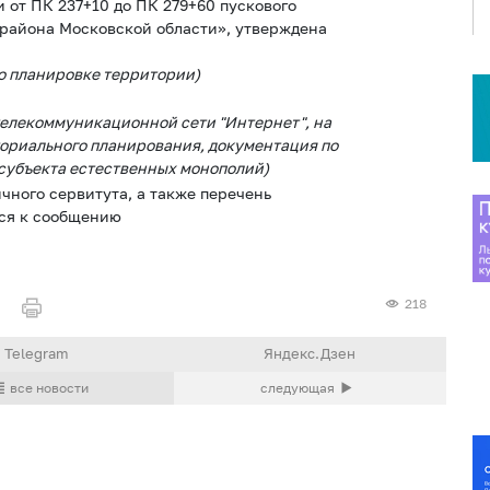
 от ПК 237+10 до ПК 279+60 пускового
 района Московской области», утверждена
о планировке территории)
телекоммуникационной сети "Интернет", на
ориального планирования, документация по
субъекта естественных монополий)
ного сервитута, а также перечень
тся к сообщению
218