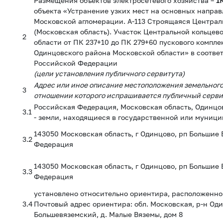
Размещения
объектов электросетевого хозяйства –
1
объекта «Устранение узких мест на основных напра
Московской агломерации. А-113 Строящаяся Централ
(Московская область). Участок Центральной кольцев
2
области от ПК 237+10 до ПК 279+60 пускового компле
Одинцовского района Московской области» в соответс
Российской Федерации
(цели установления публичного сервитута)
Адрес или иное описание местоположения земельного 
3
отношении которого испрашивается публичный серви
Российская Федерация, Московская область, Одинцо
3.1
- земли, находящиеся в государственной или муниц
143050 Московская область, г Одинцово, рп Большие
3.2
Федерация
143050 Московская область, г Одинцово, рп Большие
3.3
Федерация
установлено относительно ориентира, расположенног
3.4
Почтовый адрес ориентира: обл. Московская, р-н Од
Большевяземский, д. Малые Вяземы, дом 8