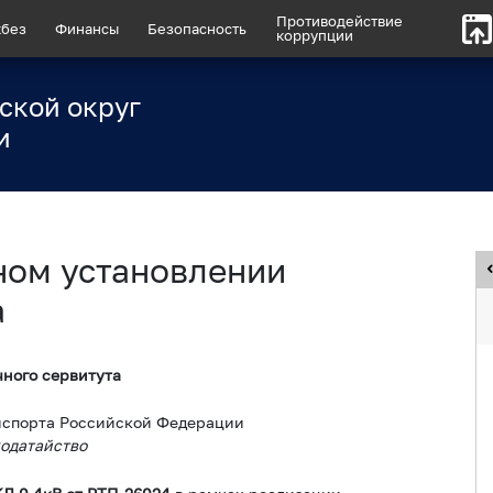
Противодействие
без
Финансы
Безопасность
коррупции
ской округ
и
ном установлении
а
ного сервитута
нспорта Российской Федерации
ходатайство