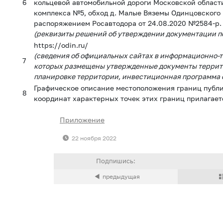
6
кольцевой автомобильной дороги Московской области
комплекса №5, обход д. Малые Вяземы Одинцовского
распоряжением Росавтодора от 24.08.2020 №2584-р.
(реквизиты решений об утверждении документации п
https
://
odin
.
ru
/
(сведения об официальных сайтах в информационно-
7
которых размещены утвержденные документы террит
планировке территории, инвестиционная программа 
Графическое описание местоположения границ публич
8
координат характерных точек этих границ прилагае
Приложение
22 ноября 2022