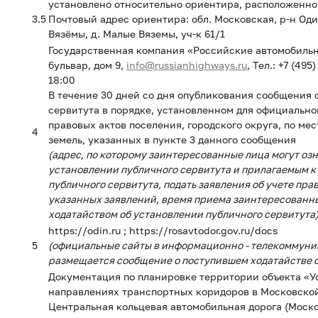
установлено относительно ориентира, расположенног
3.5
Почтовый адрес ориентира: обл. Московская, р-н Од
Вязёмы, д. Малые Вяземы, уч-к 61/1
Государственная компания «Российские автомобильны
бульвар, дом 9,
info@russianhighways.ru
, Тел.: +7 (495
18:00
В течение 30 дней со дня опубликования сообщения
сервитута в порядке, установленном для официально
правовых актов поселения, городского округа, по мес
4
земель, указанных в пункте 3 данного сообщения
(адрес, по которому заинтересованные лица могут оз
установлении публичного сервитута и прилагаемым 
публичного сервитута, подать заявления об учете прав
указанных заявлений, время приема заинтересованн
ходатайством об установлении публичного сервитута
https://odin.ru ; https://rosavtodor.gov.ru/docs
5
(официальные сайты в информационно - телекоммуни
размещается сообщение о поступившем ходатайстве о
Документация по планировке территории объекта «У
направлениях транспортных коридоров в Московской
Центральная кольцевая автомобильная дорога (Моско