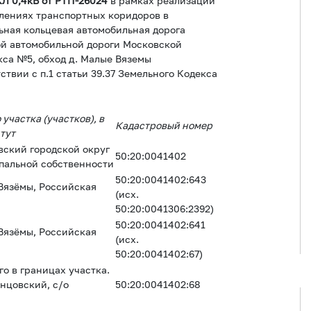
КЛ 0,4кВ от РТП-26024
в рамках реализации
влениях транспортных коридоров в
ьная кольцевая автомобильная дорога
ой автомобильной дороги Московской
кса №5, обход д. Малые Вяземы
твии с п.1 статьи 39.37 Земельного Кодекса
участка (участков), в
Кадастровый номер
тут
вский городской округ
50:20:0041402
ипальной собственности
50:20:0041402:643
 Вязёмы, Российская
(исх.
50:20:0041306:2392)
50:20:0041402:641
 Вязёмы, Российская
(исх.
50:20:0041402:67)
о в границах участка.
инцовский, с/о
50:20:0041402:68