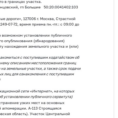
о в границах участка.
инцовский, гп Большие
50:20:0041402:103
е дороги», 127006 г. Москва, Страстной
) 249-07-72,
время приема пн.-пт.: с 09:00 до
 о возможном установлении публичного
го опубликования (обнародования)
ту нахождения земельного участка и (или)
накомиться с поступившим ходатайством об
к нему описанием местоположения границ
 на земельные участки, а также срок подачи
ых лиц для ознакомления с поступившим
)
кационной сети «Интернет», на которых
б установлении публичного сервитута)
странение узких мест на основных
 агломерации. А-113 Строящаяся
вская область). Участок Центральной