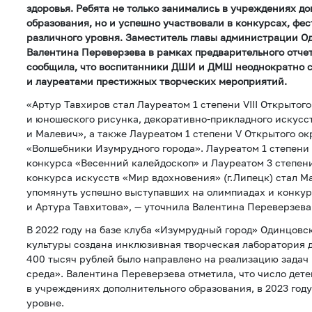
здоровья. Ребята не только занимались в учреждениях д
образования, но и успешно участвовали в конкурсах, фе
различного уровня. Заместитель главы администрации О
Валентина Переверзева в рамках предварительного отчет
сообщила, что воспитанники ДШИ и ДМШ неоднократно 
и лауреатами престижных творческих мероприятий.
«Артур Тавхиров стал Лауреатом 1 степени VIII Открытог
и юношеского рисунка, декоративно-прикладного искусс
и Малевич», а также Лауреатом 1 степени V Открытого о
«Волшебники Изумрудного города». Лауреатом 1 степени 
конкурса «Весенний калейдоскоп» и Лауреатом 3 степе
конкурса искусств «Мир вдохновения» (г.Липецк) стал М
упомянуть успешно выступавших на олимпиадах и конку
и Артура Тавхитова», — уточнила Валентина Переверзева
В 2022 году на базе клуба «Изумрудный город» Одинцовс
культуры создана инклюзивная творческая лаборатория д
400 тысяч рублей было направлено на реализацию задач
среда». Валентина Переверзева отметила, что число дет
в учреждениях дополнительного образования, в 2023 год
уровне.