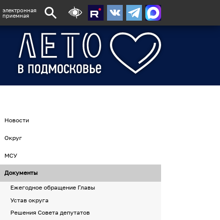
электронная
приемная
Новости
Округ
МСУ
Документы
Ежегодное обращение Главы
Устав округа
Решения Совета депутатов