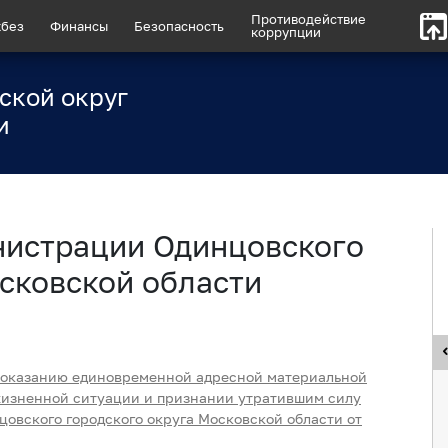
Противодействие
без
Финансы
Безопасность
коррупции
ской округ
и
нистрации Одинцовского
сковской области
оказанию
единовременной адресной материальной
жизненной ситуации и признании утратившим силу
овского городского округа Московской области от