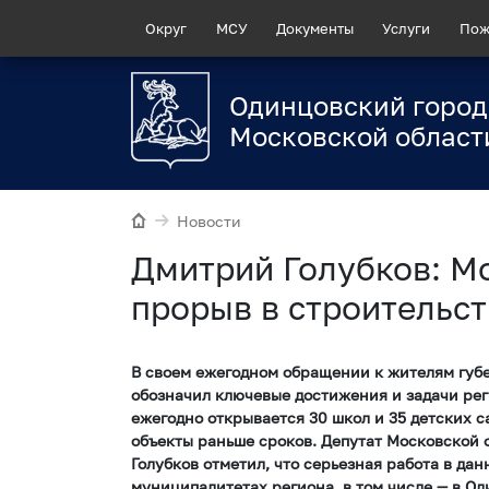
Округ
МСУ
Документы
Услуги
Пож
Одинцовский город
Московской област
Новости
Дмитрий Голубков: М
прорыв в строительст
В своем ежегодном обращении к жителям губ
обозначил ключевые достижения и задачи рег
ежегодно открывается 30 школ и 35 детских 
объекты раньше сроков. Депутат Московской
Голубков отметил, что серьезная работа в да
муниципалитетах региона, в том числе — в Од