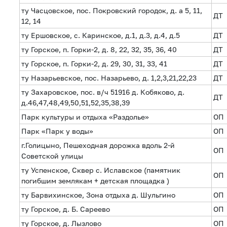
ту Часцовское, пос. Покровский городок, д. а 5, 11,
ДТ
12, 14
ту Ершовское, с. Каринское, д.1, д.3, д.4, д.5
ДТ
ту Горское, п. Горки-2, д. 8, 22, 32, 35, 36, 40
ДТ
ту Горское, п. Горки-2, д. 29, 30, 31, 33, 41
ДТ
ту Назарьевское, пос. Назарьево, д. 1,2,3,21,22,23
ДТ
ту Захаровское, пос. в/ч 51916 д. Кобяково, д.
ДТ
д.46,47,48,49,50,51,52,35,38,39
Парк культуры и отдыха «Раздолье»
ОП
Парк «Парк у воды»
ОП
г.Голицыно, Пешеходная дорожка вдоль 2-й
ОП
Советской улицы
ту Успенское, Сквер с. Иславское (памятник
ОП
погибшим землякам + детская площадка )
ту Барвихинское, Зона отдыха д. Шульгино
ОП
ту Горское, д. Б. Сареево
ОП
ту Горское, д. Лызлово
ОП