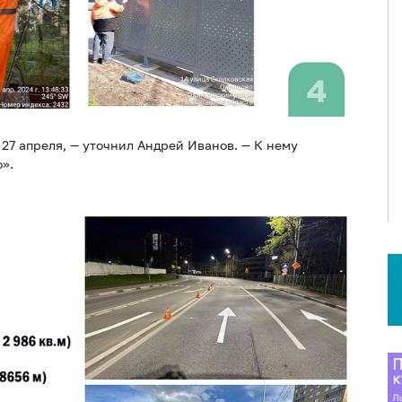
27 апреля, — уточнил Андрей Иванов. — К нему
».