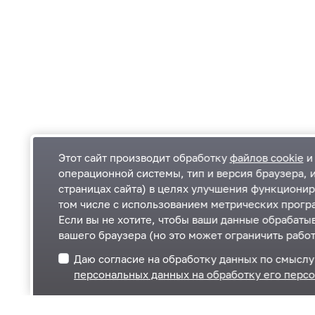
Этот сайт производит обработку
файлов cookie
и 
операционной системы, тип и версия браузера, 
страницах сайта) в целях улучшения функционир
Одинцовский городской округ Московской
К
том числе с использованием метрических програ
области
К
Если вы не хотите, чтобы ваши данные обрабатыв
П
143000, Московская область, г. Одинцово,
П
вашего браузера (но это может ограничить работ
ул. Маршала Жукова, д. 28
+7 495 181-90-00
Даю согласие на обработку данных по смысл
Telegram
ВКонтакте
персональных данных на обработку его перс
Одноклассники