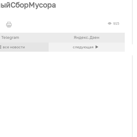
ныйСборМусора
915