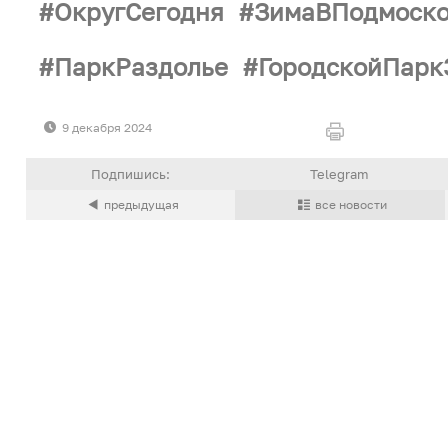
ОкругСегодня
ЗимаВПодмоско
ПаркРаздолье
ГородскойПарк
9 декабря 2024