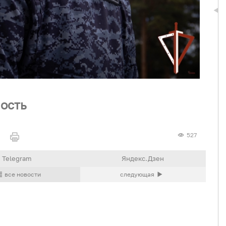
ость
527