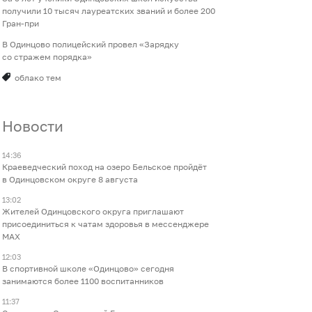
получили 10 тысяч лауреатских званий и более 200
Гран-при
В Одинцово полицейский провел «Зарядку
со стражем порядка»
облако тем
Новости
14:36
Краеведческий поход на озеро Бельское пройдёт
в Одинцовском округе 8 августа
13:02
Жителей Одинцовского округа приглашают
присоединиться к чатам здоровья в мессенджере
МАХ
12:03
В спортивной школе «Одинцово» сегодня
занимаются более 1100 воспитанников
11:37