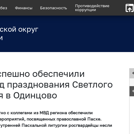
Противодействие
без
Финансы
Безопасность
коррупции
ской округ
и
спешно обеспечили
д празднования Светлого
я в Одинцово
но с коллегами из МВД региона обеспечили
мероприятий, посвященных православной Пасхе.
я утренней Пасхальной литургии росгвардейцы несли