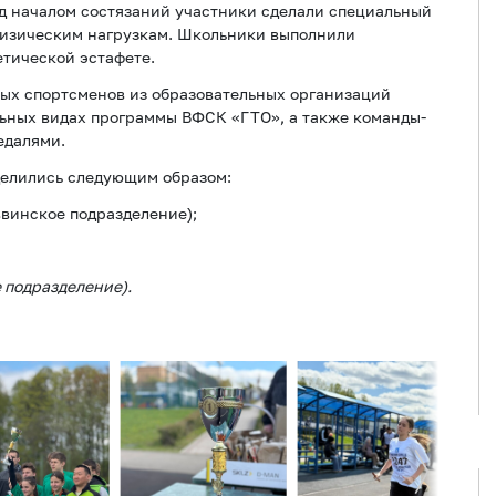
д началом состязаний участники сделали специальный
физическим нагрузкам. Школьники выполнили
етической эстафете.
ных спортсменов из образовательных организаций
льных видах программы ВФСК «ГТО», а также команды-
едалями.
делились следующим образом:
винское подразделение);
 подразделение).