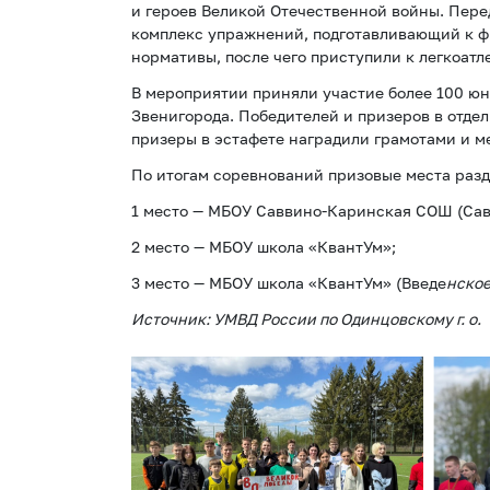
и героев Великой Отечественной войны. Пере
комплекс упражнений, подготавливающий к 
нормативы, после чего приступили к легкоатл
В мероприятии приняли участие более 100 ю
Звенигорода. Победителей и призеров в отде
призеры в эстафете наградили грамотами и м
По итогам соревнований призовые места раз
1 место — МБОУ Саввино-Каринская СОШ (Сав
2 место — МБОУ школа «КвантУм»;
3 место — МБОУ школа «КвантУм» (Введе
нское
Источник: УМВД России по Одинцовскому г. о.