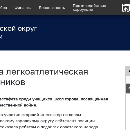
Противодействие
без
Финансы
Безопасность
коррупции
ской округ
и
а легкоатлетическая
ьников
 эстафета среди учащихся школ города, посвященная
чественной войне.
а участие старший инспектор по делам
скому городскому округу лейтенант полиции
ссказала ребятам о подвигах советского народа