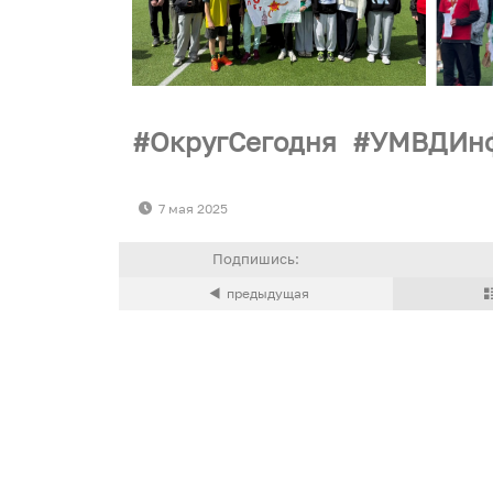
ОкругСегодня
УМВДИнф
7 мая 2025