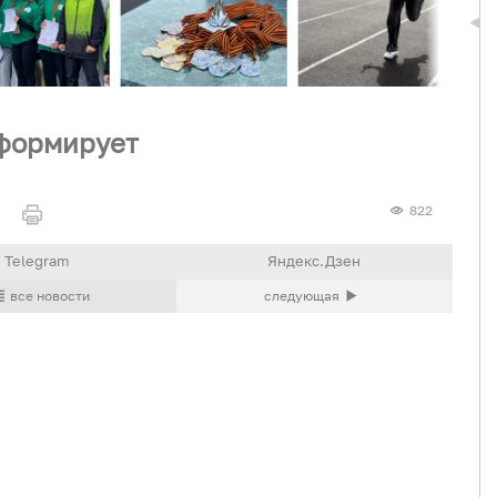
ормирует
822