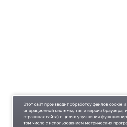
Этот сайт производит обработку
файлов cookie
и 
операционной системы, тип и версия браузера, 
страницах сайта) в целях улучшения функционир
Одинцовский городской округ Московской
К
том числе с использованием метрических програ
области
К