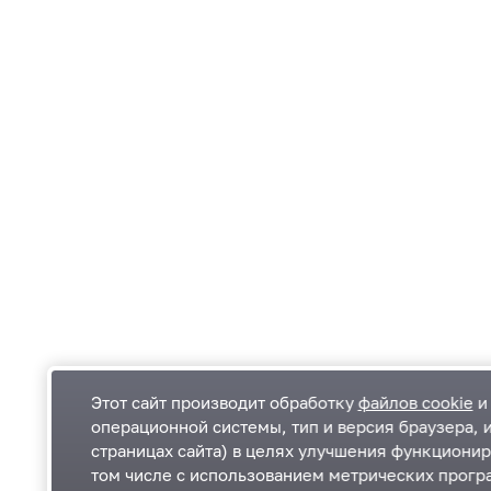
Этот сайт производит обработку
файлов cookie
и 
операционной системы, тип и версия браузера, 
страницах сайта) в целях улучшения функционир
Одинцовский городской округ Московской
К
том числе с использованием метрических програ
области
К