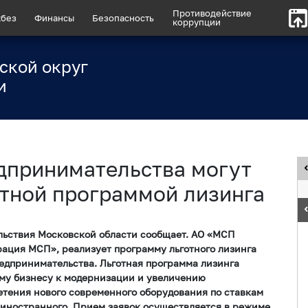
Противодействие
без
Финансы
Безопасность
коррупции
ской округ
и
дпринимательства могут
отной программой лизинга
льствия Московской области сообщает. АО «МСП
ация МСП», реализует программу льготного лизинга
редпринимательства. Льготная программа лизинга
ому бизнесу к модернизации и увеличению
етения нового современного оборудования по ставкам
 иностранного. Прием заявок осуществляется в режиме