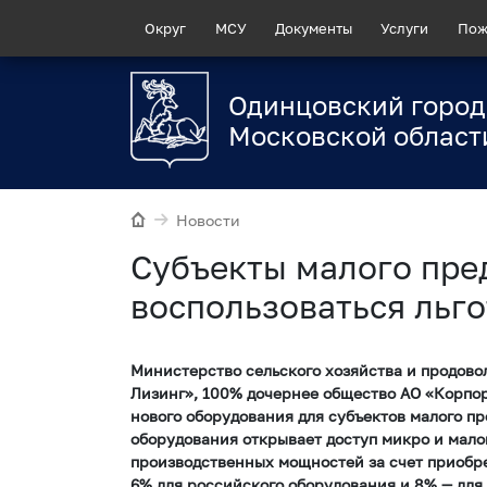
Округ
МСУ
Документы
Услуги
Пож
Одинцовский город
Московской област
Новости
Субъекты малого пре
воспользоваться льг
Министерство сельского хозяйства и продово
Лизинг», 100% дочернее общество АО «Корпор
нового оборудования для субъектов малого п
оборудования открывает доступ микро и мал
производственных мощностей за счет приобр
6% для российского оборудования и 8% — для