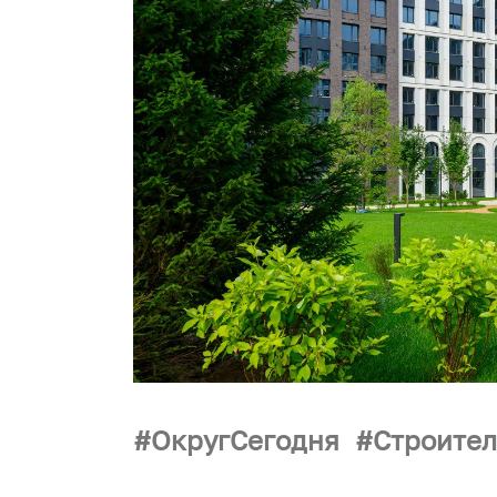
ОкругСегодня
Строител