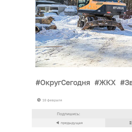
ОкругСегодня
ЖКХ
З
18 февраля