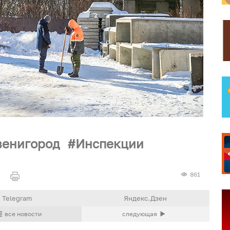
венигород
Инспекции
861