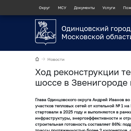
Округ
МСУ
Документы
Услуги
Пож
Одинцовский город
Московской област
Новости
Ход реконструкции т
шоссе в Звенигороде
Глава Одинцовского округа Андрей Иванов во
участков тепловых сетей от котельной № 1 на
стартовали в 2025 году и выполняются в рам
инфраструктуры, энергоэффективности и отр
строительная готовность составляет 86%: по
трассы протяженностью более 2 километров, о