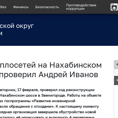
Противодействие
без
Финансы
Безопасность
коррупции
ской округ
и
еплосетей на Нахабинском
 проверил Андрей Иванов
 вторник, 17 февраля, проверил ход реконструкции
 Нахабинском шоссе в Звенигороде. Работы на объекте
ках госпрограммы «Развитие инженерной
асли обращения с отходами». К настоящему моменту
дрядная организация завершила обустройство новой
сталось её опрессовать и выполнить 4 переврезки.