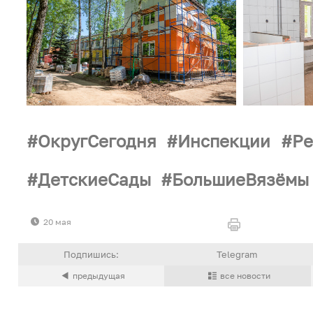
ОкругСегодня
Инспекции
Ре
ДетскиеСады
БольшиеВязёмы
20 мая