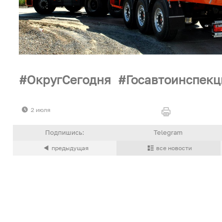
ОкругСегодня
Госавтоинспек
2 июля