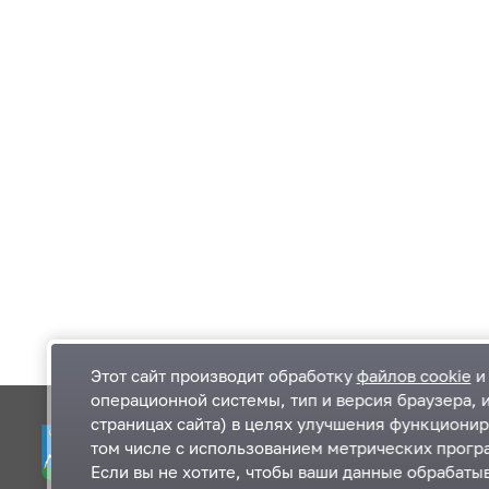
Этот сайт производит обработку
файлов cookie
и 
операционной системы, тип и версия браузера, 
страницах сайта) в целях улучшения функционир
Одинцовский городской округ Московской
К
том числе с использованием метрических програ
области
К
Если вы не хотите, чтобы ваши данные обрабатыв
П
143000, Московская область, г. Одинцово,