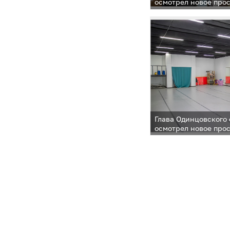
осмотрел новое про
творческого развит
в Голицыно
Глава Одинцовского
осмотрел новое про
творческого развит
в Голицыно