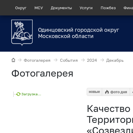
Округ
МСУ
Документы
Услуги
Пожбез
Фин
Одинцовский городской округ
Московской области
Фотогалерея
События
2024
Декабрь
Фотогалерея
новые
фото дня
Загрузка...
Качество
Территор
«Созвезд