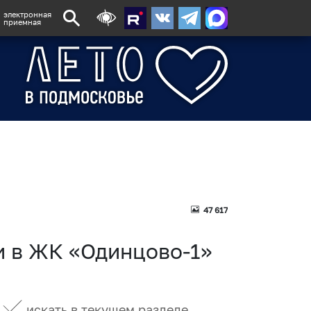
электронная
приемная
47 617
и в ЖК «Одинцово-1»
искать в текущем разделе