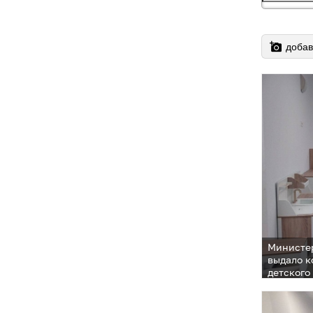
добав
Министе
выдало к
детского
в эксплу