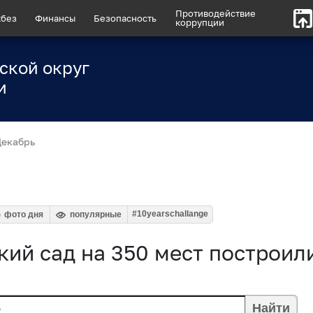
Противодействие
без
Финансы
Безопасность
коррупции
ской округ
и
Декабрь
#10yearschallange
фото дня
популярные
кий сад на 350 мест построил
Найти