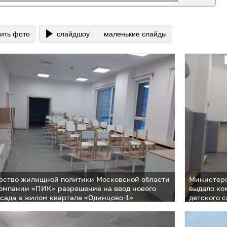
ить фото
слайдшоу
маленькие слайды
рство жилищной политики Московской области
Министерс
омпании «ПИК» разрешение на ввод нового
выдало ко
 сада в жилом квартале «Одинцово-1»
детского 
атацию
в эксплуа