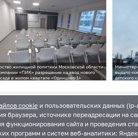
рство жилищной политики Московской области
Министерс
омпании «ПИК» разрешение на ввод нового
выдало ко
 сада в жилом квартале «Одинцово-1»
детского 
атацию
в эксплуа
айлов cookie
и пользовательских данных (ip-а
ия браузера, источнике переадресации на са
ия функционирования сайта и проведения ста
их программ и систем веб-аналитики: Яндекс