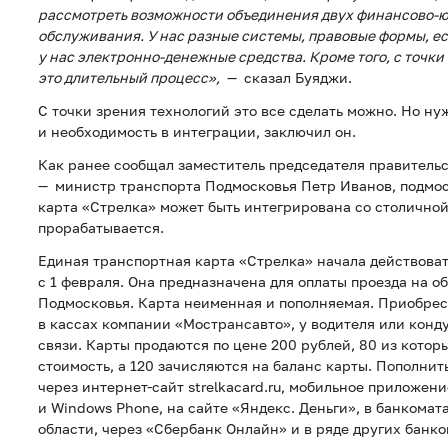
рассмотреть возможности объединения двух финансово-
обслуживания. У нас разные системы, правовые формы, есл
у нас электронно-денежные средства. Кроме того, с точки
это длительный процесс»,
— сказал Буяджи.
С точки зрения технологий это все сделать можно. Но н
и необходимость в интеграции, заключил он.
Как ранее сообщал заместитель председателя правитель
— министр транспорта Подмосковья Петр Иванов, подмо
карта «Стрелка» может быть интегрирована со столичной
прорабатывается.
Единая транспортная карта «Стрелка» начала действоват
с 1 февраля. Она предназначена для оплаты проезда на 
Подмосковья. Карта неименная и пополняемая. Приобре
в кассах компании «Мострансавто», у водителя или конду
связи. Карты продаются по цене 200 рублей, 80 из котор
стоимость, а 120 зачисляются на баланс карты. Пополни
через интернет-сайт strelkacard.ru, мобильное приложение
и Windows Phone, на сайте «Яндекс. Деньги», в банкома
области, через «Сбербанк Онлайн» и в ряде других банко