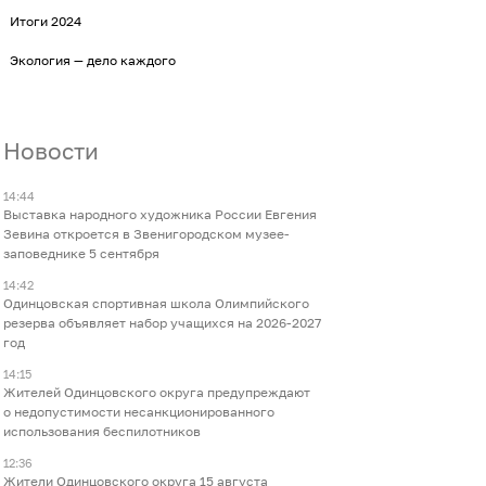
Итоги 2024
Экология — дело каждого
Новости
14:44
Выставка народного художника России Евгения
Зевина откроется в Звенигородском музее-
заповеднике 5 сентября
14:42
Одинцовская спортивная школа Олимпийского
резерва объявляет набор учащихся на 2026-2027
год
14:15
Жителей Одинцовского округа предупреждают
о недопустимости несанкционированного
использования беспилотников
12:36
Жители Одинцовского округа 15 августа