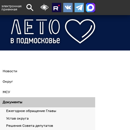
электронная
приемная
Новости
Округ
МСУ
Документы
Ежегодное обращение Главы
Устав округа
Решения Совета депутатов