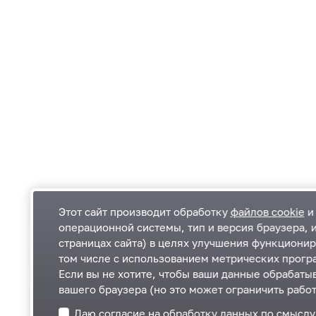
Этот сайт производит обработку
файлов cookie
и 
операционной системы, тип и версия браузера, 
страницах сайта) в целях улучшения функционир
Одинцовский городской округ Московской
К
том числе с использованием метрических програ
области
К
Если вы не хотите, чтобы ваши данные обрабатыв
П
143000, Московская область, г. Одинцово,
П
вашего браузера (но это может ограничить работ
ул. Маршала Жукова, д. 28
+7 495 181-90-00
Даю согласие на обработку данных по смысл