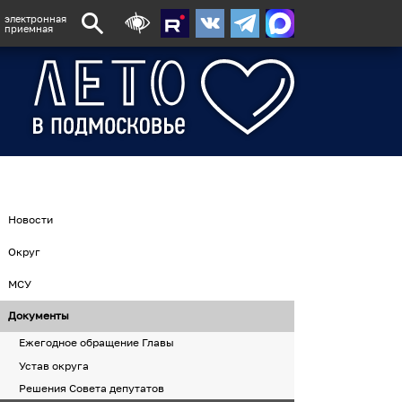
электронная
приемная
Новости
Округ
МСУ
Документы
Ежегодное обращение Главы
Устав округа
Решения Совета депутатов