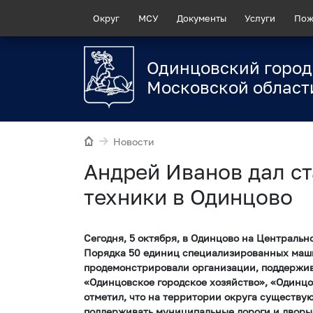
Округ
МСУ
Документы
Услуги
Пож
Одинцовский город
Московской област
Новости
Андрей Иванов дал с
техники в Одинцово
Сегодня, 5 октября, в Одинцово на Централь
Порядка 50 единиц специализированных маши
продемонстрировали организации, поддержив
«Одинцовское городское хозяйство», «Одинц
отметил, что на территории округа существую
поддерживать муниципальные дороги и дворы 