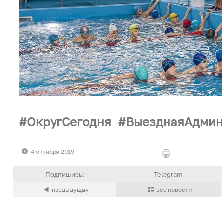
ОкругСегодня
ВыезднаяАдмин
4 октября 2019