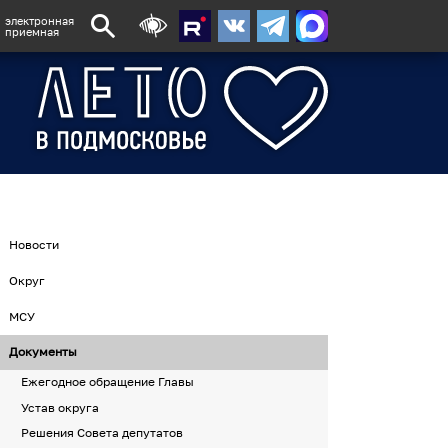
электронная
приемная
Новости
Округ
МСУ
Документы
Ежегодное обращение Главы
Устав округа
Решения Совета депутатов