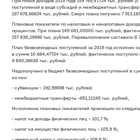
При плане доходов 2019 года 159 765,47724 тыс. рублей (
поступлений в виде субсидий и межбюджетных трансферт
167 678,66634 тыс. рублей. Сверх плана получено 7 913,189
Плановые показатели по налоговым и неналоговым доход
процентов. При плане 149 081,00000 тыс. рублей, фактич
157 838,29996 тыс. рублей. Перевыполнение составило 8 7
План безвозмездных поступлений за 2019 год исполнен на
в сумме 10 684,47724 тыс. рублей, фактически поступило
9 840,36638 тыс. рублей.
Недополучено в бюджет безвозмездных поступлений в сум
из них:
- субвенции – 192,99698 тыс. рублей;
- межбюджетные трансферты –651,11245 тыс. рублей,
Исполнение плановых показателей произошло по следую
- налог на доходы физических лиц – 101,7 %;
- налог на имущество физических лиц – 105,9 %;
- земельный налог с организаций – 109,8 %;