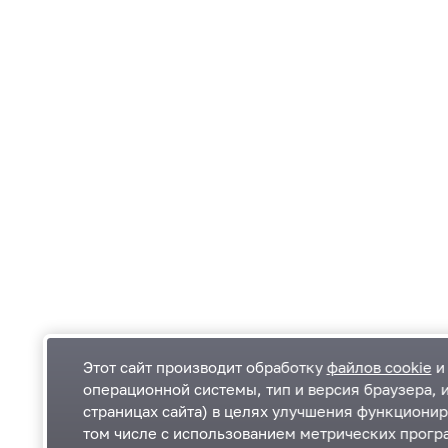
Этот сайт производит обработку
файлов cookie
и 
операционной системы, тип и версия браузера, 
страницах сайта) в целях улучшения функционир
Одинцовский городской округ Московской
К
том числе с использованием метрических програ
области
К