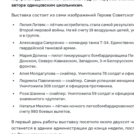
автора одинцовским школьникам.
Выставка состоит из семи изображений Героев Советског
Лилия Литвяк — лётчик-истребитель стала самой результ
Второй мировой войны. На её счету 19 воздушных целей,
и в группе.
Александра Самусенко — командир танка Т-34. Единственна
гвардейской танковой армии.
Мария Долина — пилот пикирующего бомбардировщика Пе-
Донском, Северо-Кавказском, Западном, 3-м Белорусском 
фронтах.
Алия Молдагулова — снайпер. Уничтожила 78 солдат и офи
Людмила Павличенко — снайпер. Самая успешная женщина
Уничтожила 309 солдат и офицеров противника.
Роза Шанина — снайпер. Уничтожила 59 солдат и офицеров
знаменитого «дуплета».
Наталья Меклин — лётчик ночного легкобомбардировочног
счету 980 боевых вылетов.
В первый день работы выставку посетило около двухсот 
останется в здании администрации до конца недели, посл