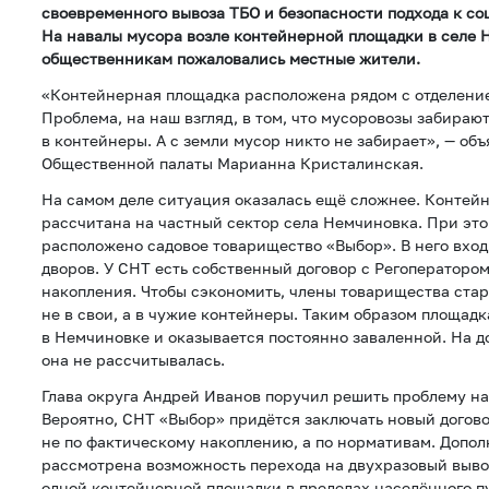
своевременного вывоза ТБО и безопасности подхода к со
На навалы мусора возле контейнерной площадки в селе
общественникам пожаловались местные жители.
«Контейнерная площадка расположена рядом с отделени
Проблема, на наш взгляд, в том, что мусоровозы забирают
в контейнеры. А с земли мусор никто не забирает», — об
Общественной палаты Марианна Кристалинская.
На самом деле ситуация оказалась ещё сложнее. Контей
рассчитана на частный сектор села Немчиновка. При это
расположено садовое товарищество «Выбор». В него вход
дворов. У СНТ есть собственный договор с Регоператором
накопления. Чтобы сэкономить, члены товарищества ста
не в свои, а в чужие контейнеры. Таким образом площадк
в Немчиновке и оказывается постоянно заваленной. На 
она не рассчитывалась.
Глава округа Андрей Иванов поручил решить проблему на
Вероятно, СНТ «Выбор» придётся заключать новый догово
не по фактическому накоплению, а по нормативам. Допол
рассмотрена возможность перехода на двухразовый выво
одной контейнерной площадки в пределах населённого п