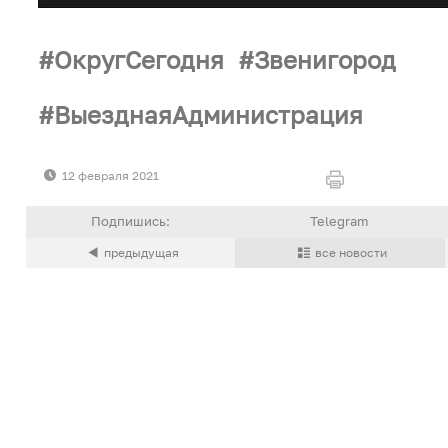
ОкругСегодня
Звенигород
ВыезднаяАдминистрация
12 февраля 2021