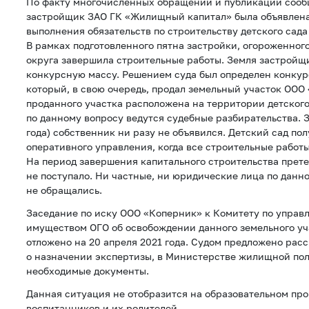
По факту многочисленных обращений и публикаций сооб
застройщик ЗАО ГК «Жилищный капитал» была объявлена
выполнения обязательств по строительству детского сад
В рамках подготовленного пятна застройки, огороженног
округа завершила строительные работы. Земля застройщ
конкурсную массу. Решением суда был определен конку
который, в свою очередь, продал земельный участок ООО
проданного участка расположена на территории детского
по данному вопросу ведутся судебные разбирательства. З
года) собственник ни разу не объявился. Детский сад по
оперативного управления, когда все строительные работ
На период завершения капитального строительства прете
не поступало. Ни частные, ни юридические лица по данн
не обращались.
Заседание по иску ООО «Коперник» к Комитету по упра
имуществом ОГО об освобождении данного земельного уча
отложено на 20 апреля 2021 года. Судом предложено рас
о назначении экспертизы, в Министерстве жилищной по
необходимые документы.
Данная ситуация не отобразится на образовательном про
воспитанников и их родителей.