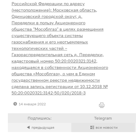
Российской Федерации по адресу
(местоположение): Московская область,
Одинцовский городской округ, д.
Переделки в пользу Акционерного
общества "Мособлгаз" в целях размещения
существующего объекта системы
газоснабжения и его неотъемлемых
технологических частей –
Газораспределительная сеть д. Переделки,
кадастровый номер 50:20:0020321:3142,
находящаяся в собственности Акционерного
общества «Мособлгаз», о чем в Едином
государственном реестре недвижимости
сделана запись регистрации от 10.12.2018 №
50:20:0020321:3142-50/020/2018-3
14 января 2022