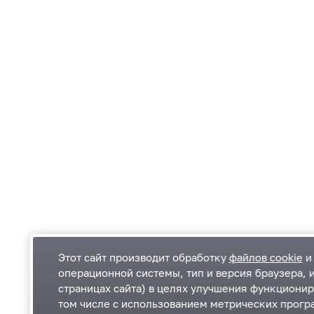
Этот сайт производит обработку
файлов cookie
и 
операционной системы, тип и версия браузера, 
страницах сайта) в целях улучшения функционир
Одинцовский городской округ Московской
К
том числе с использованием метрических програ
области
К