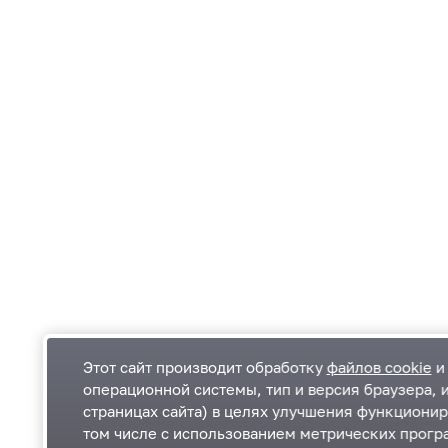
Этот сайт производит обработку
файлов cookie
и 
операционной системы, тип и версия браузера, 
страницах сайта) в целях улучшения функционир
Одинцовский городской округ Московской
К
том числе с использованием метрических програ
области
К