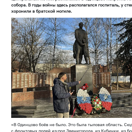
собора. В годы войны здесь располагался госпиталь, у ст
хоронили в братской могиле.
«В Одинцово боёв не было. Это была тыловая область. С
с фронтовых полей из-под Звенигорода, из Кубинки, из б