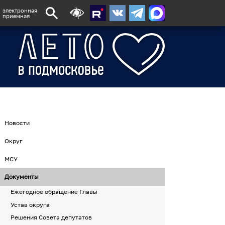
электронная
приемная
Новости
Округ
МСУ
Документы
Ежегодное обращение Главы
Устав округа
Решения Совета депутатов