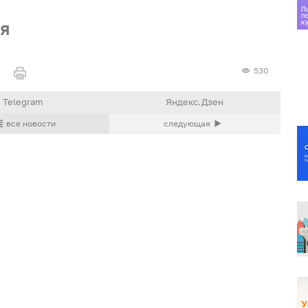
ря
530