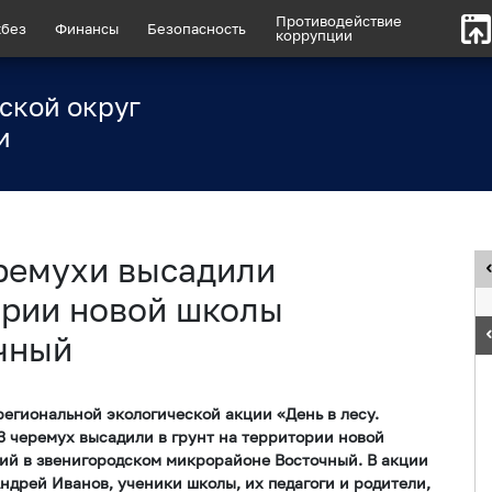
Противодействие
без
Финансы
Безопасность
коррупции
ской округ
и
ремухи высадили
ории новой школы
чный
региональной экологической акции «День в лесу.
3 черемух высадили в грунт на территории новой
ний в звенигородском микрорайоне Восточный. В акции
ндрей Иванов, ученики школы, их педагоги и родители,