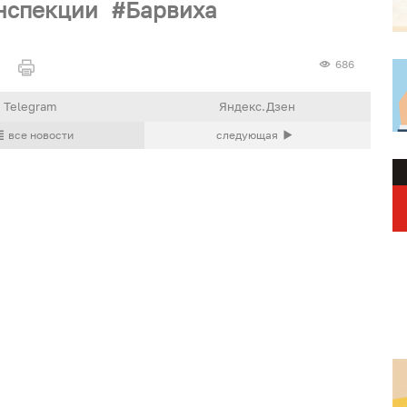
нспекции
Барвиха
686