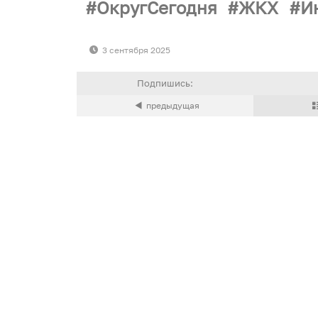
ОкругСегодня
ЖКХ
И
3 сентября 2025