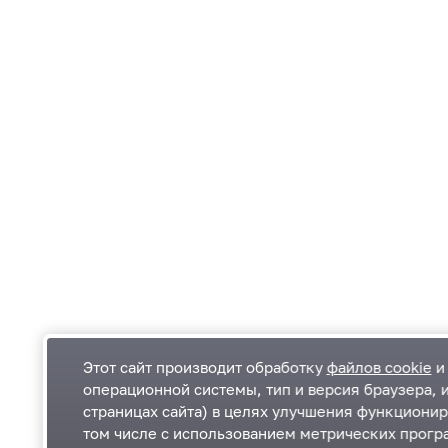
Этот сайт производит обработку
файлов cookie
и 
операционной системы, тип и версия браузера, 
страницах сайта) в целях улучшения функционир
Одинцовский городской округ Московской
К
том числе с использованием метрических програ
области
К