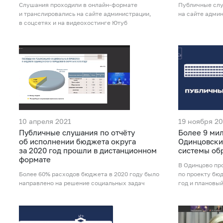
Слушания проходили в онлайн-формате
Публичные слу
и транслировались на сайте администрации,
на сайте адми
в соцсетях и на видеохостинге Ютуб
10 апреля 2021
19 ноября 2
Публичные слушания по отчёту
Более 9 ми
об исполнении бюджета округа
Одинцовский
за 2020 год прошли в дистанционном
системы обр
формате
В Одинцово пр
Более 60% расходов бюджета в 2020 году было
по проекту бю
направлено на решение социальных задач
год и плановый