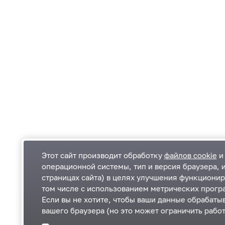
Этот сайт производит обработку
файлов cookie
и 
операционной системы, тип и версия браузера, 
страницах сайта) в целях улучшения функционир
Одинцовский городской округ Московской
К
том числе с использованием метрических програ
области
К
Если вы не хотите, чтобы ваши данные обрабатыв
П
143000, Московская область, г. Одинцово,
П
вашего браузера (но это может ограничить работ
ул. Маршала Жукова, д. 28
+7 495 181-90-00