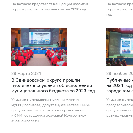
На встрече представят концепции развития
На встрече пр
территории, запланированные на 2026 год
территории, з
год
28 марта 2024
28 ноября 2
В Одинцовском округе прошли
Публичные 
публичные слушания об исполнении
на 2024 го
муниципального бюджета за 2023 год
городском 
Участие в слушаниях приняли жители
Участие в слу
муниципалитета, депутаты, общественники,
представители
представители ветеранских организаций
средств массо
и СМИ, сотрудники окружной Контрольно-
разных уровне
счетной палаты