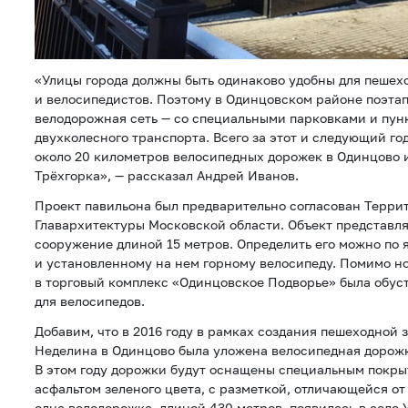
«Улицы города должны быть одинаково удобны для пешех
и велосипедистов. Поэтому в Одинцовском районе поэта
велодорожная сеть — со специальными парковками и пун
двухколесного транспорта. Всего за этот и следующий го
около 20 километров велосипедных дорожек в Одинцово
Трёхгорка», — рассказал Андрей Иванов.
Проект павильона был предварительно согласован Терр
Главархитектуры Московской области. Объект представля
сооружение длиной 15 метров. Определить его можно по
и установленному на нем горному велосипеду. Помимо но
в торговый комплекс «Одинцовское Подворье» была обус
для велосипедов.
Добавим, что в 2016 году в рамках создания пешеходной
Неделина в Одинцово была уложена велосипедная дорожк
В этом году дорожки будут оснащены специальным покр
асфальтом зеленого цвета, с разметкой, отличающейся от
одна велодорожка, длиной 430 метров, появилась в селе 